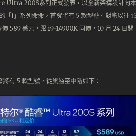
ore Ultra 200S系列正式發表，以全新架構設計向
以來的「i」系列命命，首發將有 5 款型號。對應以往 i
K 售價 589 美元，跟 i9-14900K 同價，10 月 24 日開
S 首發將有 5 款型號，從旗艦至中階如下：