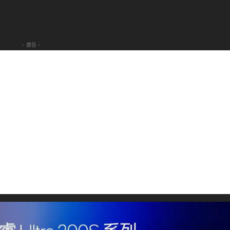
- 廣告 -