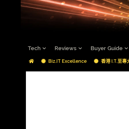
Tech
Reviews
Buyer Guide
Biz.IT Excellence
香港 I.T.至