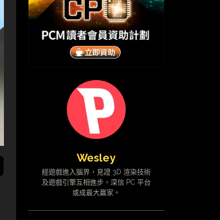
Wesley
經遊戲進入腦界，見證 3D 渲染技術
及遊戲引擎互相進步，深信 PC 平台
或成最大贏家。