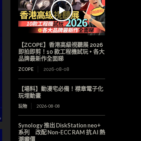
【ZCOPE】香港高級視聽展 2026
即拍即剪！10 款工程機試玩 + 各大
品牌最新作全面睇
ZCOPE
2026-08-08
【場料】動漫宅必備！襟章電子化
玩埋動畫
玩物
2026-08-08
Synology 推出 DiskStation neo+
系列 改配 Non-ECC RAM 抗 AI 熱
潮癲價