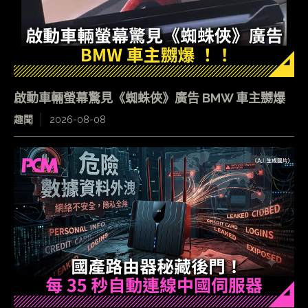
啟動車輛螢幕驚見《蜘蛛俠》廣告 BMW 車主嬲爆
趣聞
2026-08-08