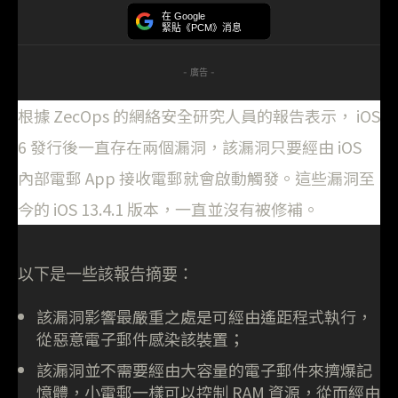
在 Google
緊貼《PCM》消息
- 廣告 -
根據 ZecOps 的網絡安全研究人員的報告表示， iOS
6 發行後一直存在兩個漏洞，該漏洞只要經由 iOS
內部電郵 App 接收電郵就會啟動觸發。這些漏洞至
今的 iOS 13.4.1 版本，一直並沒有被修補。
以下是一些該報告摘要：
該漏洞影響最嚴重之處是可經由遙距程式執行，
從惡意電子郵件感染該裝置；
該漏洞並不需要經由大容量的電子郵件來擠爆記
憶體，小電郵一樣可以控制 RAM 資源，從而經由