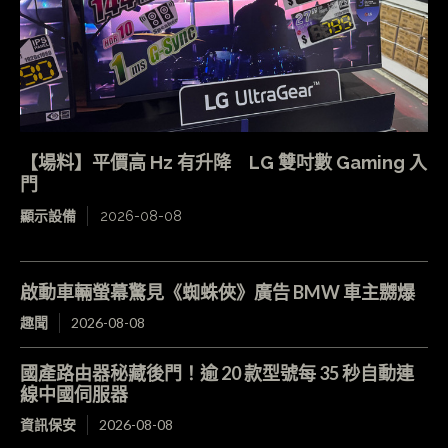
【場料】平價高 Hz 有升降 LG 雙吋數 Gaming 入
門
顯示設備
2026-08-08
啟動車輛螢幕驚見《蜘蛛俠》廣告 BMW 車主嬲爆
趣聞
2026-08-08
國產路由器秘藏後門！逾 20 款型號每 35 秒自動連
線中國伺服器
資訊保安
2026-08-08