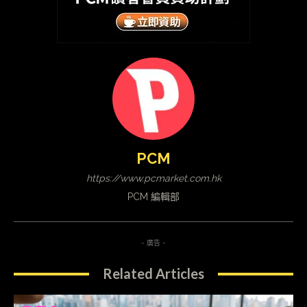
PCM
https://www.pcmarket.com.hk
PCM 編輯部
- 廣告 -
Related Articles