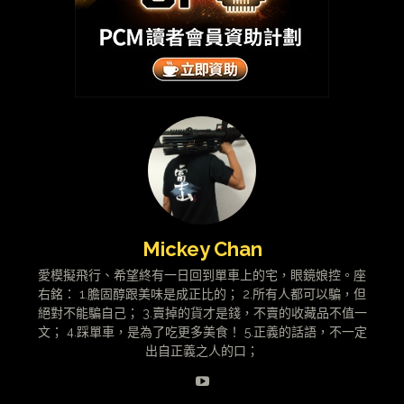
Mickey Chan
愛模擬飛行、希望終有一日回到單車上的宅，眼鏡娘控。座
右銘： 1.膽固醇跟美味是成正比的； 2.所有人都可以騙，但
絕對不能騙自己； 3.賣掉的貨才是錢，不賣的收藏品不值一
文； 4.踩單車，是為了吃更多美食！ 5.正義的話語，不一定
出自正義之人的口；