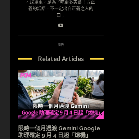
4.踩單車，是為了吃更多美食！ 5.正
義的話語，不一定出自正義之人的
口；
- 廣告 -
Related Articles
限時一個月過渡 Gemini Google
助理確定 9 月 4 日起「熄機」