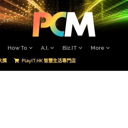
How To
A.I.
Biz.IT
More
專大獎
PlayIT.HK 智慧生活專門店