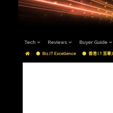
Tech
Reviews
Buyer Guide
Biz.IT Excellence
香港 I.T.至