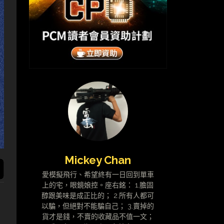
Mickey Chan
愛模擬飛行、希望終有一日回到單車
上的宅，眼鏡娘控。座右銘： 1.膽固
醇跟美味是成正比的； 2.所有人都可
以騙，但絕對不能騙自己； 3.賣掉的
貨才是錢，不賣的收藏品不值一文；