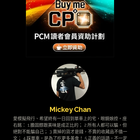
Mickey Chan
愛模擬飛行、希望終有一日回到單車上的宅，眼鏡娘控。座
右銘： 1.膽固醇跟美味是成正比的； 2.所有人都可以騙，但
絕對不能騙自己； 3.賣掉的貨才是錢，不賣的收藏品不值一
文； 4.踩單車，是為了吃更多美食！ 5.正義的話語，不一定