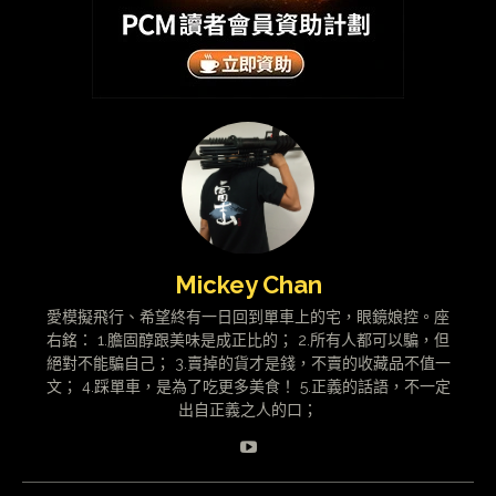
Mickey Chan
愛模擬飛行、希望終有一日回到單車上的宅，眼鏡娘控。座
右銘： 1.膽固醇跟美味是成正比的； 2.所有人都可以騙，但
絕對不能騙自己； 3.賣掉的貨才是錢，不賣的收藏品不值一
文； 4.踩單車，是為了吃更多美食！ 5.正義的話語，不一定
出自正義之人的口；