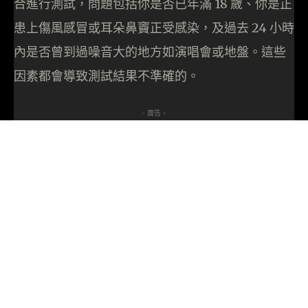
合進行測試，問題包括你是否已年滿 18 歲、你是正
患上傷風感冒或耳朵鼻竇正受感染，及過去 24 小時
內是否曾到過噪音大的地方如演唱會或地盤。這些
因素都會導致測試結果不準確的。
- 廣告 -