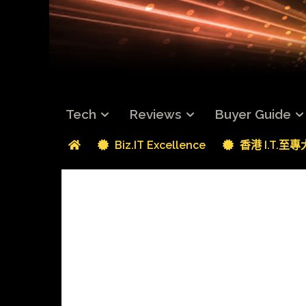
Tech
Reviews
Buyer Guide
Biz.IT Excellence
香港 I.T.至