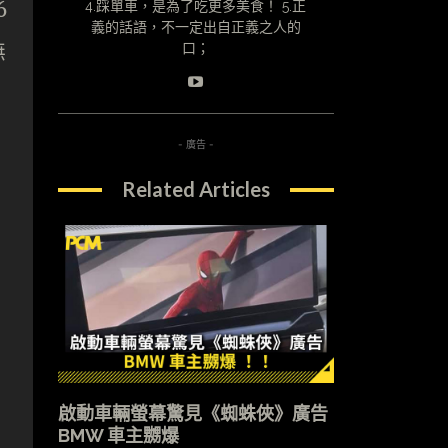
6
4.踩單車，是為了吃更多美食！ 5.正
義的話語，不一定出自正義之人的
無
口；
- 廣告 -
Related Articles
啟動車輛螢幕驚見《蜘蛛俠》廣告
BMW 車主嬲爆