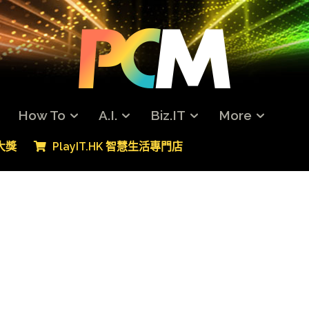
How To
A.I.
Biz.IT
More
專大獎
PlayIT.HK 智慧生活專門店