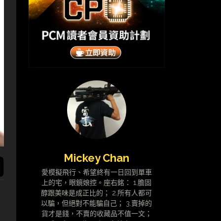
Mickey Chan
愛模擬飛行、希望終有一日回到單車
上的宅，眼鏡娘控。座右銘： 1.膽固
醇跟美味是成正比的； 2.所有人都可
以騙，但絕對不能騙自己； 3.賣掉的
貨才是錢，不賣的收藏品不值一文；