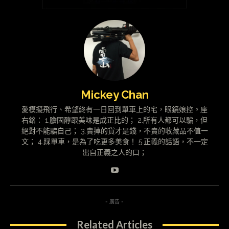
Mickey Chan
愛模擬飛行、希望終有一日回到單車上的宅，眼鏡娘控。座
右銘： 1.膽固醇跟美味是成正比的； 2.所有人都可以騙，但
絕對不能騙自己； 3.賣掉的貨才是錢，不賣的收藏品不值一
文； 4.踩單車，是為了吃更多美食！ 5.正義的話語，不一定
出自正義之人的口；
- 廣告 -
Related Articles