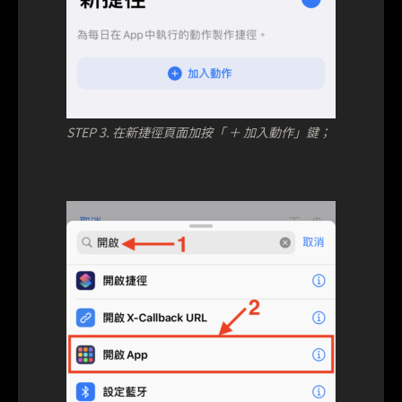
STEP 3. 在新捷徑頁面加按「 ＋ 加入動作」鍵；