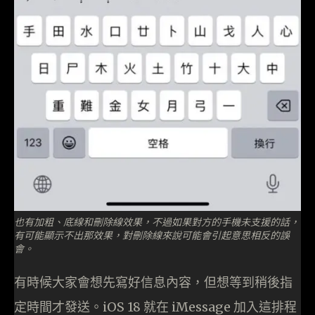
也有加粗、底線和刪除線效果，不過如果對方的手機未支援的話，
有可能顯示不出那效果，對刪除線來說可能會引起意思相反的誤
會。
有時候大家會想先寫好信息內容，但想等到稍後指
定時間才發送。iOS 18 就在 iMessage 加入這排程