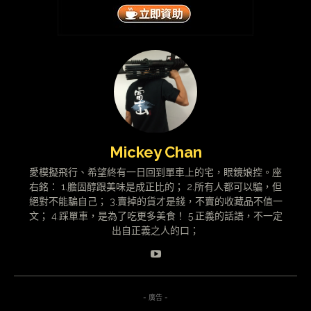
Mickey Chan
愛模擬飛行、希望終有一日回到單車上的宅，眼鏡娘控。座
右銘： 1.膽固醇跟美味是成正比的； 2.所有人都可以騙，但
絕對不能騙自己； 3.賣掉的貨才是錢，不賣的收藏品不值一
文； 4.踩單車，是為了吃更多美食！ 5.正義的話語，不一定
出自正義之人的口；
- 廣告 -