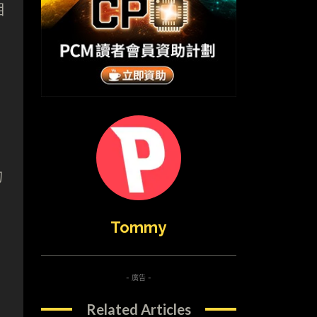
相
的
Tommy
- 廣告 -
Related Articles