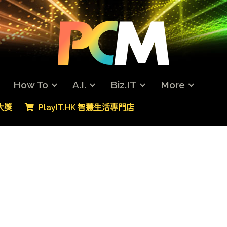
How To
A.I.
Biz.IT
More
專大獎
PlayIT.HK 智慧生活專門店