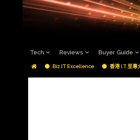
Tech
Reviews
Buyer Guide
Biz.IT Excellence
香港 I.T.至