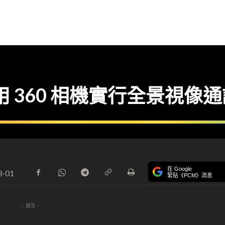
專用 360 相機實行全景視像
在 Google
3-01
緊貼《PCM》消息
- 廣告 -