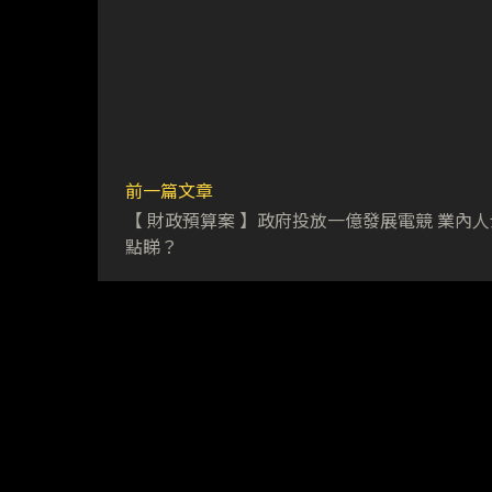
前一篇文章
【 財政預算案 】政府投放一億發展電競 業內
點睇？