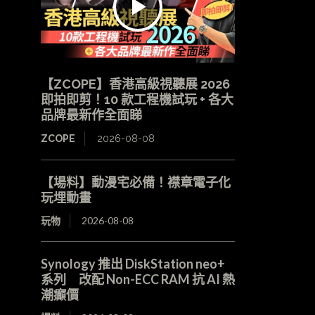
【ZCOPE】香港高級視聽展 2026
即拍即剪！10 款工程機試玩 + 各大
品牌最新作全面睇
ZCOPE
2026-08-08
【場料】動漫宅必備！襟章電子化
玩埋動畫
玩物
2026-08-08
Synology 推出 DiskStation neo+
系列 改配 Non-ECC RAM 抗 AI 熱
潮癲價