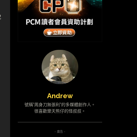
2
Andrew
號稱"周身刀無張利"的多媒體創作人。
很喜歡樂天熊仔的怪叔叔。
- 廣告 -