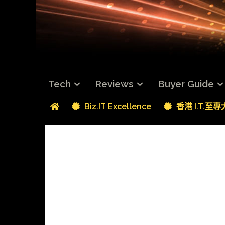
Tech
Reviews
Buyer Guide
Biz.IT Excellence
香港 I.T.至