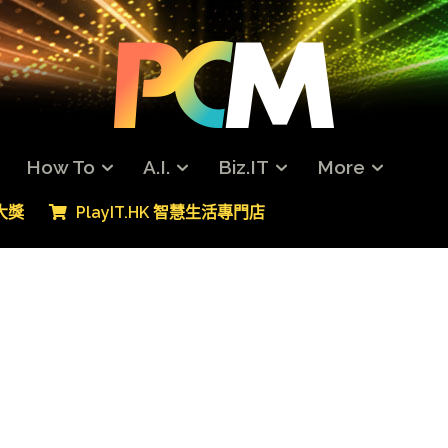
How To
A.I.
Biz.IT
More
專大獎
PlayIT.HK 智慧生活專門店