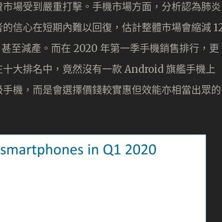
費市場受到嚴重打擊。手機市場方面，分析認為肺炎
的信心在短期內難以回復，估計整體市場會縮減 1
，甚至減產。而在 2020 年第一季手機銷售排行，更
大排名中，竟然沒有一款 Android 旗艦手機上
級手機，而是會選擇價錢較實惠但效能亦相當出眾的