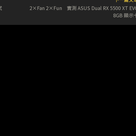
試
2×Fan 2×Fun 實測 ASUS Dual RX 5500 XT EV
8GB 顯示