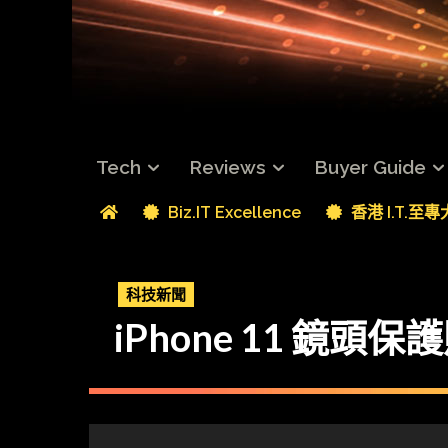
Tech
Reviews
Buyer Guide
Biz.IT Excellence
香港 I.T.至
科技新聞
iPhone 11 鏡頭保