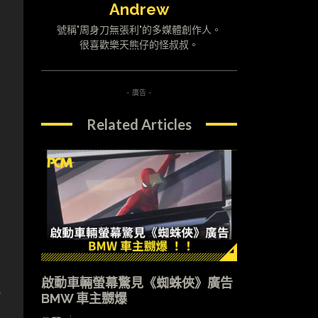
Andrew
號稱"周身刀無張利"的多媒體創作人。
很喜歡樂天熊仔的怪叔叔。
- 廣告 -
Related Articles
啟動車輛螢幕驚見《蜘蛛俠》廣告
o
BMW 車主嬲爆