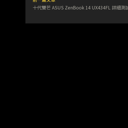
十代雙芒 ASUS ZenBook 14 UX434FL 詳細測