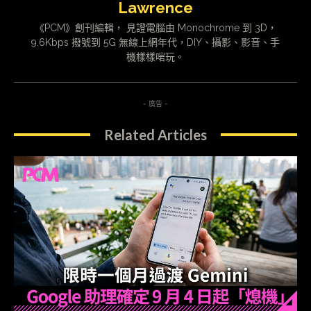
Lawrence
《PCM》創刊編輯， 見證電腦由 Monochrome 到 3D，
9.6Kbps 撥號到 5G 無線上網年代，DIY、攝影、影音、手
機樣樣啱玩。
- 廣告 -
Related Articles