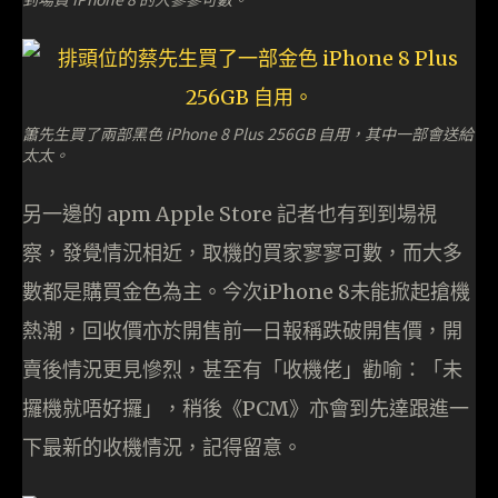
簫先生買了兩部黑色 iPhone 8 Plus 256GB 自用，其中一部會送給
太太。
另一邊的 apm Apple Store 記者也有到到場視
察，發覺情況相近，取機的買家寥寥可數，而大多
數都是購買金色為主。今次iPhone 8未能掀起搶機
熱潮，回收價亦於開售前一日報稱跌破開售價，開
賣後情況更見慘烈，甚至有「收機佬」勸喻：「未
攞機就唔好攞」，稍後《PCM》亦會到先達跟進一
下最新的收機情況，記得留意。