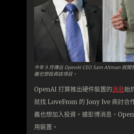
今年 9 月傳出 OpenAI CEO Sam Altman
義也想投資該項目。
OpenAI 打算推出硬件裝置的
消息
始於
就找 LoveFrom 的 Jony Ive 
義也想加入投資。據彭博消息，Ope
用裝置。