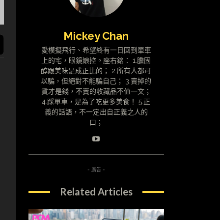
Mickey Chan
愛模擬飛行、希望終有一日回到單車
上的宅，眼鏡娘控。座右銘： 1.膽固
醇跟美味是成正比的； 2.所有人都可
以騙，但絕對不能騙自己； 3.賣掉的
貨才是錢，不賣的收藏品不值一文；
4.踩單車，是為了吃更多美食！ 5.正
義的話語，不一定出自正義之人的
口；
- 廣告 -
Related Articles