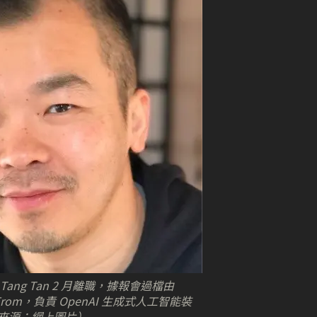
Tang Tan 2 月離職，據報會過檔由
veFrom，負責 OpenAI 生成式人工智能裝
來源：網上圖片）