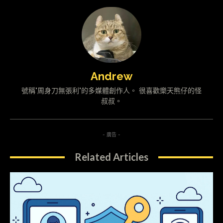
Andrew
號稱"周身刀無張利"的多媒體創作人。 很喜歡樂天熊仔的怪
叔叔。
- 廣告 -
Related Articles