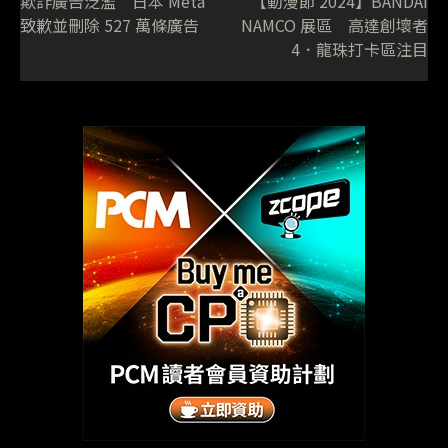
欺詐廣告泛濫 日本 Meta
【動漫節 2024】BANDAI
致歉並刪除 527 萬條廣告
NAMCO 展區 高達創壞者
4．龍珠打卡區注目