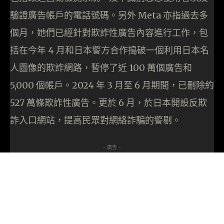
驗證廣告帳戶的電話號碼。另外 Meta 亦指過去多
個月，她們已經針對欺詐性廣告內容進行工作，包
括在今年 4 月和日本警方合作搗破一個利用日本名
人圖像的欺詐網路，暫停了近 100 萬個廣告和
5,000 個帳戶。2024 年 3 月至 6 月期間，已刪除約
527 萬條欺詐性廣告。更於 6 月，於日本開設反欺
詐入口網站，提高民眾對網絡詐騙的警剔。
- 廣告 -