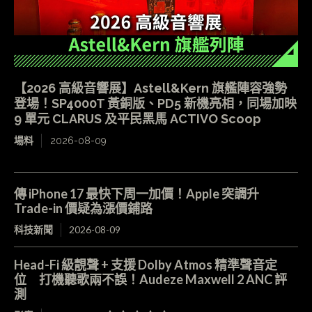
【2026 高級音響展】Astell&Kern 旗艦陣容強勢
登場！SP4000T 黃銅版、PD5 新機亮相，同場加映
9 單元 CLARUS 及平民黑馬 ACTIVO Scoop
場料
2026-08-09
傳 iPhone 17 最快下周一加價！Apple 突調升
Trade-in 價疑為漲價鋪路
科技新聞
2026-08-09
Head-Fi 級靚聲 + 支援 Dolby Atmos 精準聲音定
位 打機聽歌兩不誤！Audeze Maxwell 2 ANC 評
測