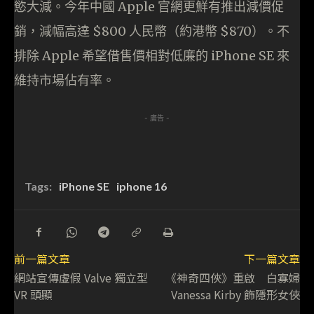
慾大減。今年中國 Apple 官網更鮮有推出減價促
銷，減幅高達 $800 人民幣（約港幣 $870）。不
排除 Apple 希望借售價相對低廉的 iPhone SE 來
維持市場佔有率。
- 廣告 -
Tags:
iPhone SE
iphone 16
前一篇文章
下一篇文章
網站宣傳虛假 Valve 獨立型
《神奇四俠》重啟 白寡婦
VR 頭顯
Vanessa Kirby 飾隱形女俠