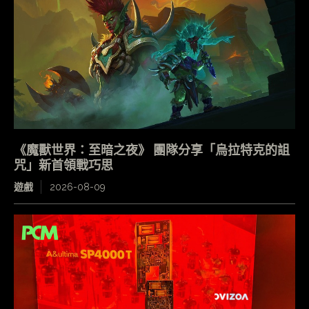
《魔獸世界：至暗之夜》 團隊分享「烏拉特克的詛
咒」新首領戰巧思
遊戲
2026-08-09