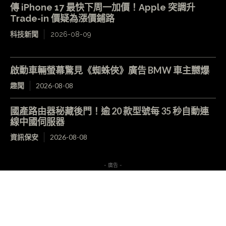
傳 iPhone 17 最快下周一加價！Apple 突調升
Trade-in 價疑為漲價鋪路
科技新聞
2026-08-09
啟動車輛螢幕驚見《蜘蛛俠》廣告 BMW 車主嬲爆
趣聞
2026-08-08
國產路由器秘藏後門！逾 20 款型號每 35 秒自動連
線中國伺服器
資訊保安
2026-08-08
- 廣告 -