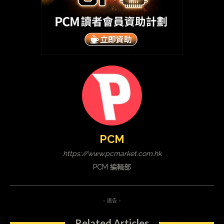
PCM
https://www.pcmarket.com.hk
PCM 編輯部
- 廣告 -
Related Articles