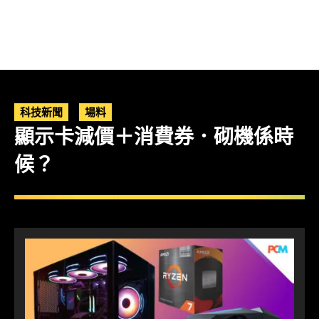
科技新聞
場料
顯示卡減價＋消費券．砌機係時
候？