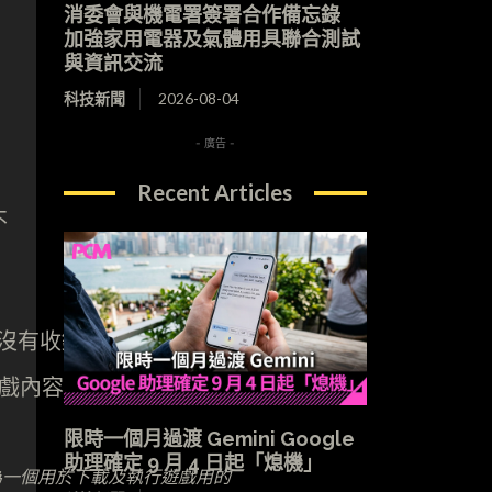
消委會與機電署簽署合作備忘錄
加強家用電器及氣體用具聯合測試
與資訊交流
科技新聞
2026-08-04
- 廣告 -
Recent Articles
不
限時一個月過渡 Gemini Google
助理確定 9 月 4 日起「熄機」
，僅為一個用於下載及執行遊戲用的