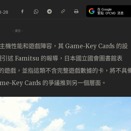
在 Google
8-28
緊貼《PCM》消息
- 廣告 -
除了主機性能和遊戲陣容，其 Game-Key Cards 的設
述 Famitsu 的報導，日本國立國會圖書館表
ard 的遊戲，並指這類不含完整遊戲數據的卡，將不具
-Key Cards 的爭議推到另一個層面。