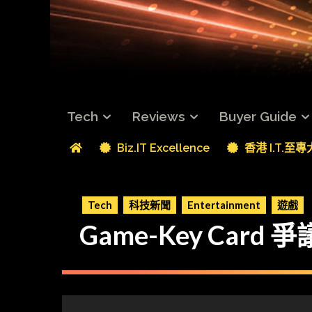
Tech
Reviews
Buyer Guide
Biz.IT Excellence
香港 I.T.至
Tech
科技新聞
Entertainment
遊戲
Game-Key Ca