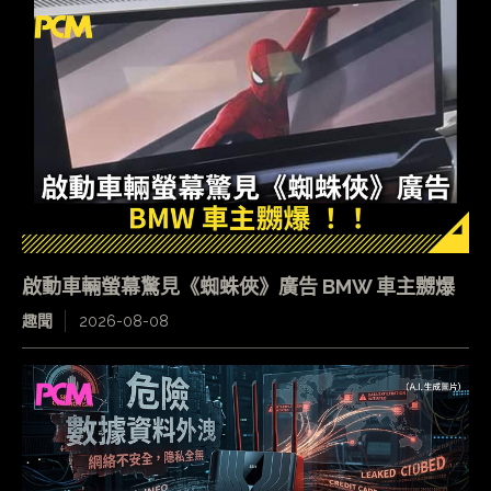
啟動車輛螢幕驚見《蜘蛛俠》廣告 BMW 車主嬲爆
趣聞
2026-08-08