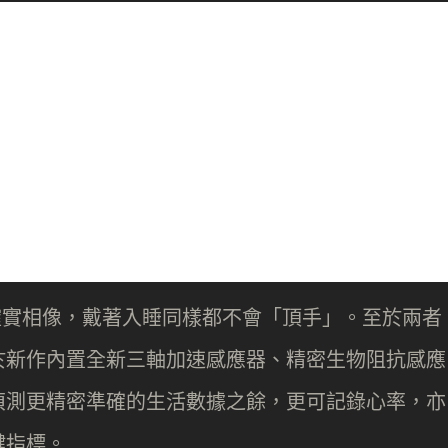
體積確實相像，戴著入睡同樣都不會「頂手」。至於兩者
於新作內置全新三軸加速感應器、精密生物阻抗感應
偵測更精密準確的生活數據之餘，更可記錄心率，亦
鍵指標。