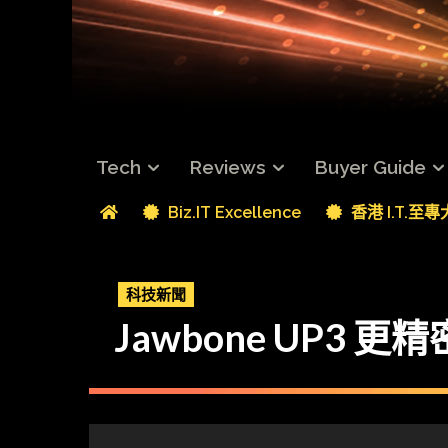
Tech
Reviews
Buyer Guide
Biz.IT Excellence
香港 I.T.至
科技新聞
Jawbone UP3