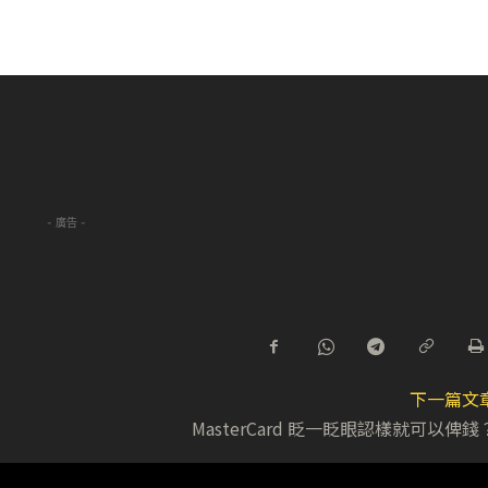
- 廣告 -
下一篇文
MasterCard 眨一眨眼認樣就可以俾錢