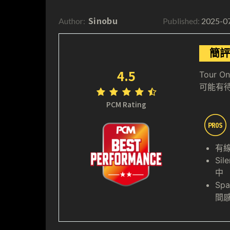
Sinobu
2025-0
Author:
Published:
簡評
4.5
Tour
可能有
PCM Rating
有
Si
中
Sp
間