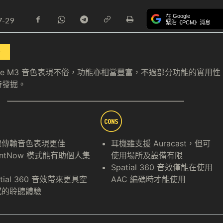
在 Google
7-29
緊貼《PCM》消息
 One M3 音色表現不俗，功能亦相當豐富，不過部分功能的實用性
待發掘。
線傳輸音色表現更佳
耳機雖支援 Auracast，但可
lentNow 模式能有助個人集
使用場所及設備有限
Spatial 360 音效僅能在使用
atial 360 音效帶來更具空
AAC 編碼時才能使用
感的聆聽體驗