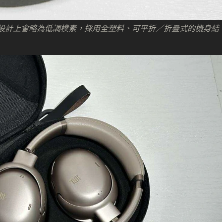
M3 的設計上會略為低調樸素，採用全塑料、可平折／折疊式的機身結