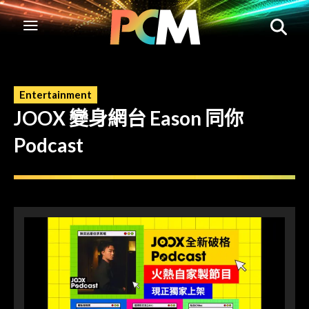
Entertainment
JOOX 變身網台 Eason 同你
Podcast