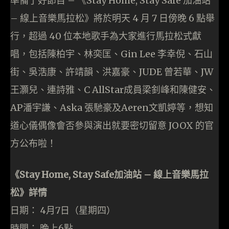
準備了好節目 – 《Stay Home, Stay Safe 加油站
– 線上音樂馬拉松》將於明天 4 月 7 日傍晚 6 點舉
行，超過 40 位本地歌手為大家進行馬拉松式獻
唱，包括陳柏宇、林奕匡、Gin Lee 李幸倪、石山
街、吳浩康、許靖韻、洪嘉豪、JUDE 曾若華、JW
王灝兒、連詩雅、C AllStar成員梁釗峰和陳健安、
AP潘宇謙、Aska 張馳豪及Aeren文凱婷等，想知
道心儀偶像會否參與演出就要密切留意 JOOX 的官
方公布啦！
《Stay Home, Stay Safe加油站 – 線上音樂馬拉
松》詳情
日期： 4月7日（星期四）
時間： 晚上6點