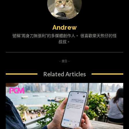
Andrew
號稱"周身刀無張利"的多媒體創作人。 很喜歡樂天熊仔的怪
叔叔。
- 廣告 -
Related Articles