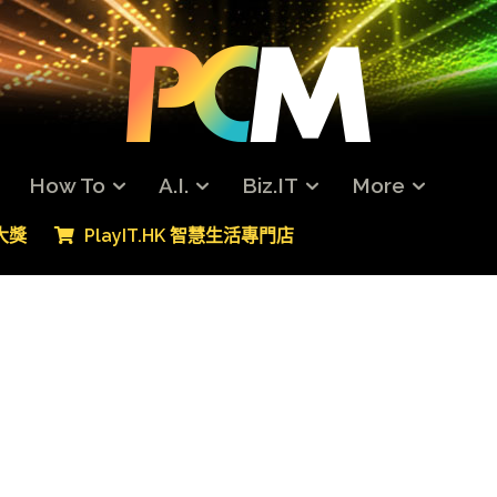
How To
A.I.
Biz.IT
More
專大獎
PlayIT.HK 智慧生活專門店