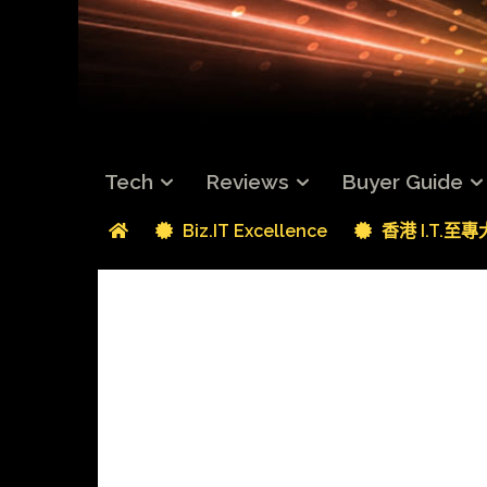
Tech
Reviews
Buyer Guide
Biz.IT Excellence
香港 I.T.至