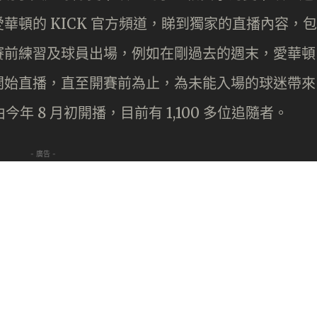
華頓的 KICK 官方頻道，睇到獨家的直播內容，包
賽前練習及球員出場，例如在剛過去的週末，愛華頓
開始直播，直至開賽前為止，為未能入場的球迷帶來
今年 8 月初開播，目前有 1,100 多位追隨者。
- 廣告 -