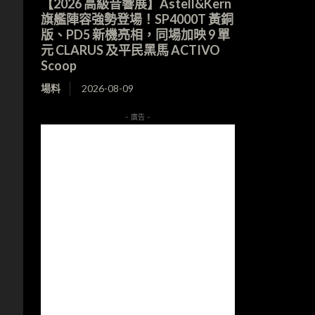
【2026 高級音響展】Astell&Kern
旗艦陣容強勢登場！SP4000T 黃銅
版、PD5 新機亮相，同場加映 9 單
元 CLARUS 及平民黑馬 ACTIVO
Scoop
場料
2026-08-09
- 廣告 -