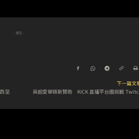
- 廣告 -
下一篇文
 跌至
英超愛華頓新贊助 KICK 直播平台圖挑戰 Twitc