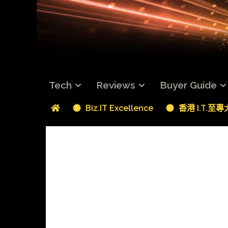
Tech
Reviews
Buyer Guide
Biz.IT Excellence
香港 I.T.至