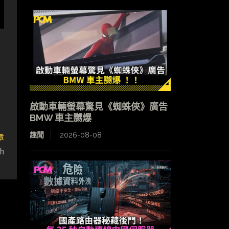
啟動車輛螢幕驚見《蜘蛛俠》廣告
BMW 車主嬲爆
趣聞
2026-08-08
章
h