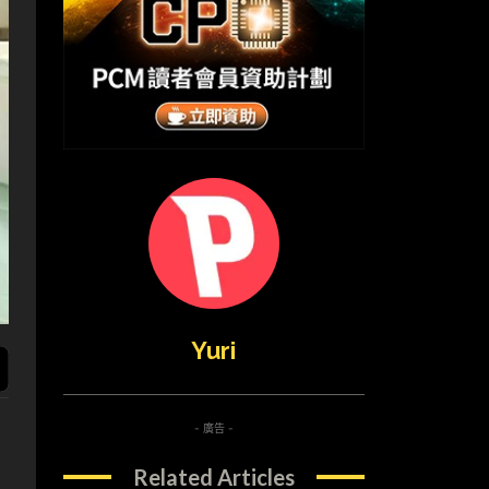
Yuri
- 廣告 -
Related Articles