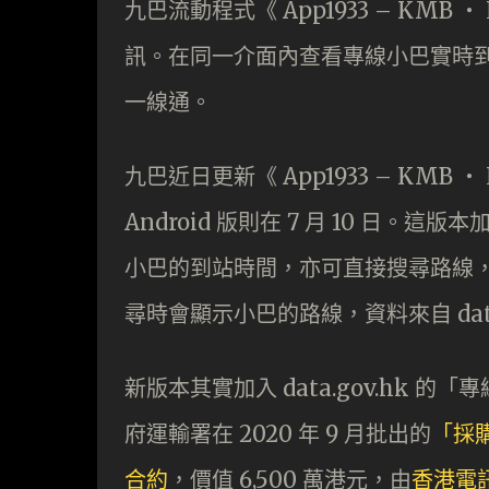
九巴流動程式《 App1933 – KM
訊。在同一介面內查看專線小巴實時
一線通​​。
九巴近日更新《 App1933 – KMB ‧ L
Android 版則在 7 月 10 日
小巴的到站時間，亦可直接搜尋路線
尋時會顯示小巴的路線，資料來自 data
新版本其實加入 data.gov.hk 
府運輸署在 2020 年 9 月批出的
「採
合約
，價值 6,500 萬港元，由
香港電