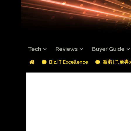
Tech
Reviews
Buyer Guide
Biz.IT Excellence
香港 I.T.至