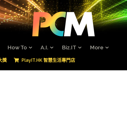
How To
A.I.
Biz.IT
More
專大獎
PlayIT.HK 智慧生活專門店