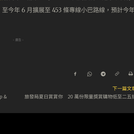
，至今年 6 月擴展至 453 條專線小巴路線，預計今
- 廣告 -
下一篇文
p &
旅發局夏日賞賞你 20 萬份限量獎賞購物低至二五