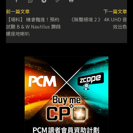
前一篇文章
下一篇文章
【場料】 機會難逢！預約
《無聲絕境 2 》 4K UHD 音
試聽 B & W Nautilus 鸚鵡
效出色
螺座地喇叭