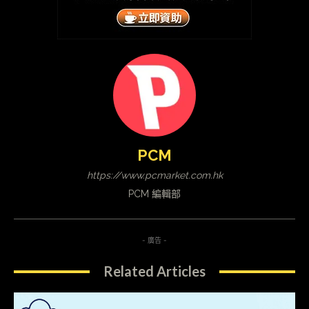
PCM
https://www.pcmarket.com.hk
PCM 編輯部
- 廣告 -
Related Articles