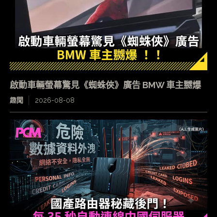
啟動車輛螢幕驚見《蜘蛛俠》廣告 BMW 車主嬲爆
趣聞
2026-08-08