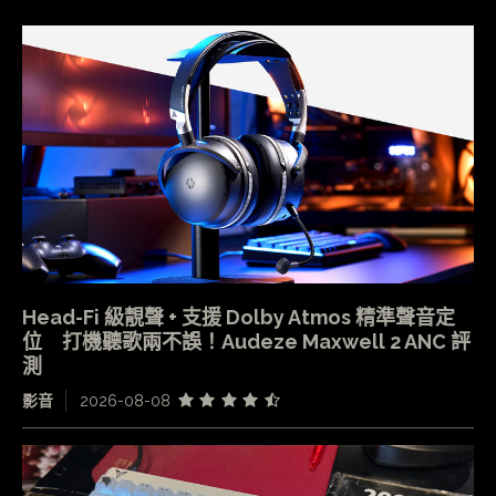
Head-Fi 級靚聲 + 支援 Dolby Atmos 精準聲音定
位 打機聽歌兩不誤！Audeze Maxwell 2 ANC 評
測
影音
2026-08-08