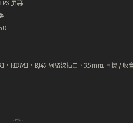
z IPS 屏幕
理器
50
B-A 3.1，HDMI，RJ45 網絡線插口，3.5mm 耳機 / 收
- 廣告 -