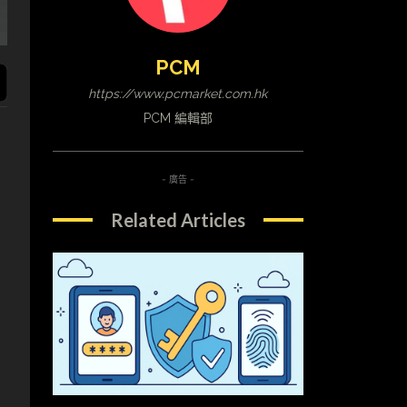
PCM
https://www.pcmarket.com.hk
PCM 編輯部
- 廣告 -
Related Articles