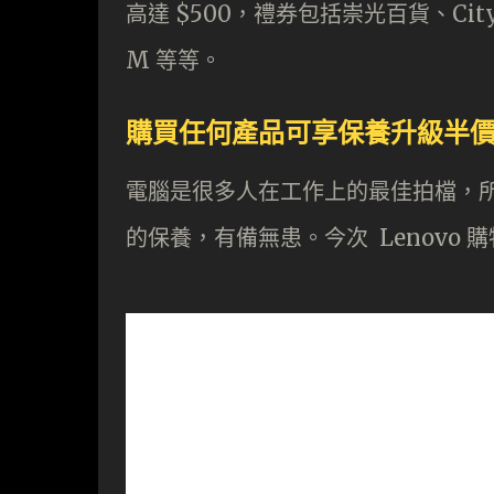
高達 $500，禮券包括崇光百貨、CityS
M 等等。
購買任何產品可享保養升級半
電腦是很多人在工作上的最佳拍檔，
的保養，有備無患。今次 Lenovo 