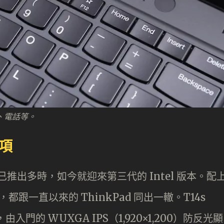
議、電話等。
選項
號其實已推出多時，如今就迎來第三代的 Intel 版本。配
設計，都跟一直以來的 ThinkPad 同出一轍。T14s
由入門的 WUXGA IPS（1,920×1,200）防反光顯