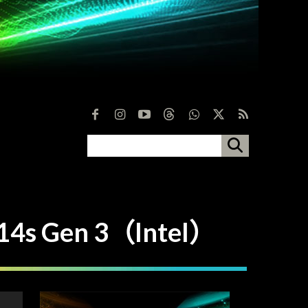
4s Gen 3（Intel）