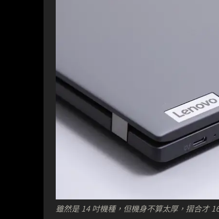
雖然是 14 吋機種，但機身不算太厚，摺合才 16