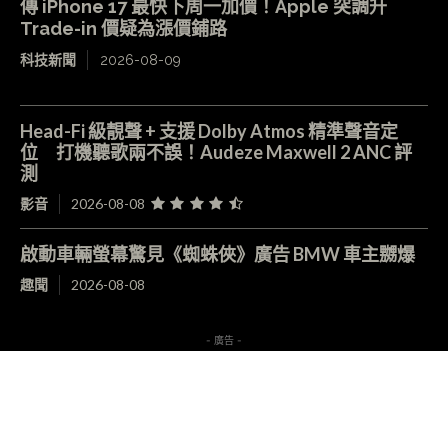
傳 iPhone 17 最快下周一加價！Apple 突調升
Trade-in 價疑為漲價鋪路
科技新聞
2026-08-09
Head-Fi 級靚聲 + 支援 Dolby Atmos 精準聲音定
位 打機聽歌兩不誤！Audeze Maxwell 2 ANC 評
測
影音
2026-08-08
啟動車輛螢幕驚見《蜘蛛俠》廣告 BMW 車主嬲爆
趣聞
2026-08-08
- 廣告 -