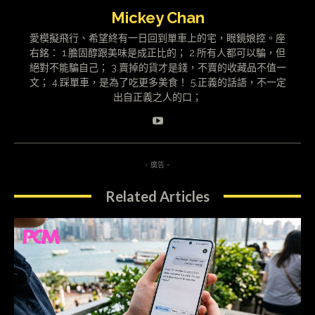
Mickey Chan
愛模擬飛行、希望終有一日回到單車上的宅，眼鏡娘控。座
右銘： 1.膽固醇跟美味是成正比的； 2.所有人都可以騙，但
絕對不能騙自己； 3.賣掉的貨才是錢，不賣的收藏品不值一
文； 4.踩單車，是為了吃更多美食！ 5.正義的話語，不一定
出自正義之人的口；
- 廣告 -
Related Articles