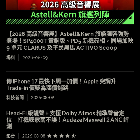
【2026 高級音響展】Astell&Kern 旗艦陣容強勢
登場！SP4000T 黃銅版、PD5 新機亮相，同場加映
9 單元 CLARUS 及平民黑馬 ACTIVO Scoop
場料
2026-08-09
傳 iPhone 17 最快下周一加價！Apple 突調升
Trade-in 價疑為漲價鋪路
科技新聞
2026-08-09
Head-Fi 級靚聲 + 支援 Dolby Atmos 精準聲音定
位 打機聽歌兩不誤！Audeze Maxwell 2 ANC 評
測
影音
2026-08-08