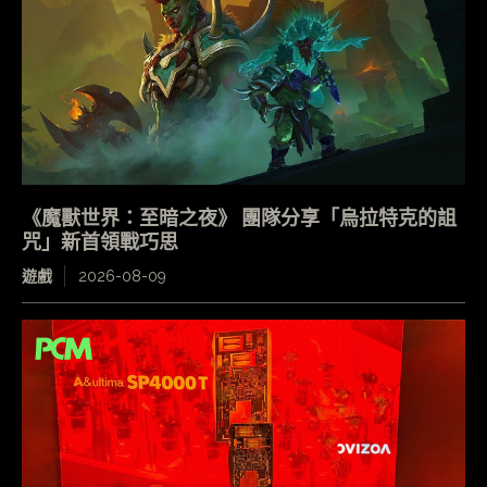
《魔獸世界：至暗之夜》 團隊分享「烏拉特克的詛
咒」新首領戰巧思
遊戲
2026-08-09