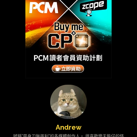
Andrew
號稱"周身刀無張利"的多媒體創作人。 很喜歡樂天熊仔的怪