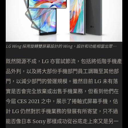
LG Wing 採用旋轉雙屏幕設計的 Wing，設計和功能相當出眾…
既然開源不成，LG 亦嘗試節流，包括將低階手機產
品外判，以及將大部份手機部門員工調職至其他部
門，以減少部門的營運規模。雖然目前 LG 未有落
實是否會完全放棄或出售手機業務，但看到他們在
今屆 CES 2021 之中，展示了捲軸式屏幕手機，估
計 LG 仍然對於手機業務的發展有所寄望，只不過
能否像日本 Sony 那樣成功從谷底走上來又是另一