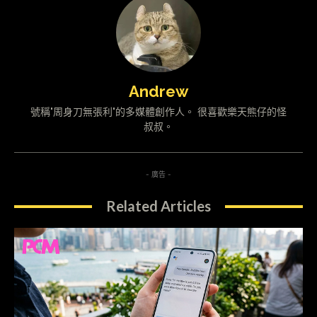
Andrew
號稱"周身刀無張利"的多媒體創作人。 很喜歡樂天熊仔的怪
叔叔。
- 廣告 -
Related Articles