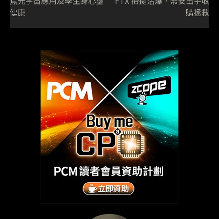
焦元宇宙應用及學生身心靈
FTX 擠提沽爆．幣安出手收
健康
購拯救