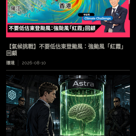
【氣候挑戰】不要低估東登颱風：強颱風「紅霞」
回顧
環境
2026-08-10