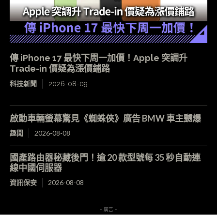
傳 iPhone 17 最快下周一加價！Apple 突調升
Trade-in 價疑為漲價鋪路
科技新聞
2026-08-09
啟動車輛螢幕驚見《蜘蛛俠》廣告 BMW 車主嬲爆
趣聞
2026-08-08
國產路由器秘藏後門！逾 20 款型號每 35 秒自動連
線中國伺服器
資訊保安
2026-08-08
- 廣告 -