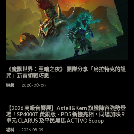
《魔獸世界：至暗之夜》 團隊分享「烏拉特克的詛
咒」新首領戰巧思
遊戲
2026-08-09
【2026 高級音響展】Astell&Kern 旗艦陣容強勢登
場！SP4000T 黃銅版、PD5 新機亮相，同場加映 9
單元 CLARUS 及平民黑馬 ACTIVO Scoop
場料
2026-08-09