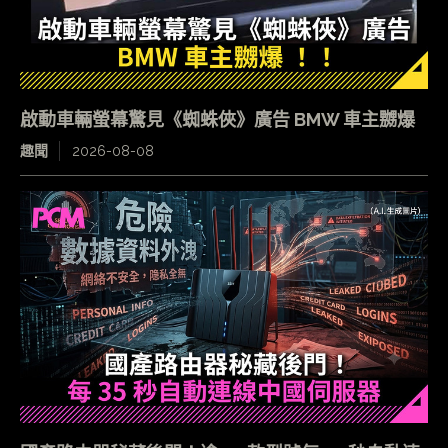
啟動車輛螢幕驚見《蜘蛛俠》廣告 BMW 車主嬲爆
趣聞
2026-08-08