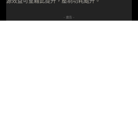
源效益可望藉此提升，壓制功耗颷升。
- 廣告 -