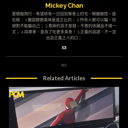
Mickey Chan
愛模擬飛行、希望終有一日回到單車上的宅，眼鏡娘控。座
右銘： 1.膽固醇跟美味是成正比的； 2.所有人都可以騙，但
絕對不能騙自己； 3.賣掉的貨才是錢，不賣的收藏品不值一
文； 4.踩單車，是為了吃更多美食！ 5.正義的話語，不一定
出自正義之人的口；
- 廣告 -
Related Articles