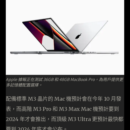
Apple 據報正在測試 36GB 和 48GB MacBook Pro，為用戶提供更
多記憶體配置選擇。
配備標準 M3 晶片的 Mac 機預計會在今年 10 月發
表，而高階 M3 Pro 和 M3 Max Mac 機預計要到
2024 年才會推出，而頂級 M3 Ultra 更預計最快都
要到 2024 年底才會公布。