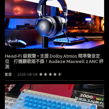
Head-Fi 級靚聲 + 支援 Dolby Atmos 精準聲音定
位 打機聽歌兩不誤！Audeze Maxwell 2 ANC 評
測
影音
2026-08-08