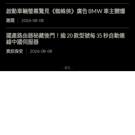
啟動車輛螢幕驚見《蜘蛛俠》廣告 BMW 車主嬲爆
趣聞
2026-08-08
國產路由器秘藏後門！逾 20 款型號每 35 秒自動連
線中國伺服器
資訊保安
2026-08-08
- 廣告 -