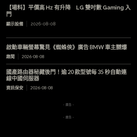
【場料】平價高 Hz 有升降 LG 雙吋數 Gaming 入
門
顯示設備
2026-08-08
啟動車輛螢幕驚見《蜘蛛俠》廣告 BMW 車主嬲爆
趣聞
2026-08-08
國產路由器秘藏後門！逾 20 款型號每 35 秒自動連
線中國伺服器
資訊保安
2026-08-08
- 廣告 -
- 廣告 -