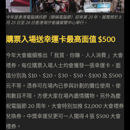
今年是香港電腦通訊節（簡稱電腦節）迎來第 20 年，展覽將於 8
月 25 日至 28 日香港灣仔會議展覽中心舉行。
購票入場送幸運卡最高面值 $500
今年大會繼續推出「 我賞．你賺．人人消費 」大會
禮券，每位購票入場人士均會獲發一張幸運卡，面
值分別為 $10、$20、$30、$50、$100 及 $500
元不等。憑券可在場內已參與計劃的攤位使用，使
用數目不限，方便大家在場內盡情購物。另外為慶
祝電腦節 20 周年，大會特別加推 $2,000 大會禮券
兌換券，中獎幸運兒更可一人獨得４張 $500 大會
禮券。