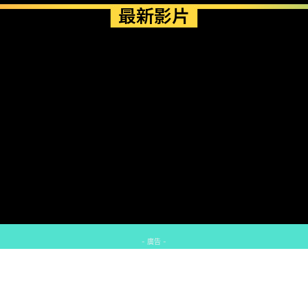
最新影片
- 廣告 -