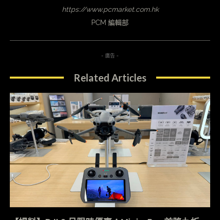
https://www.pcmarket.com.hk
PCM 編輯部
- 廣告 -
Related Articles