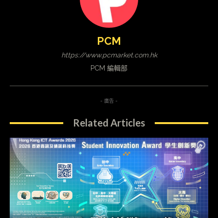
PCM
https://www.pcmarket.com.hk
PCM 編輯部
- 廣告 -
Related Articles