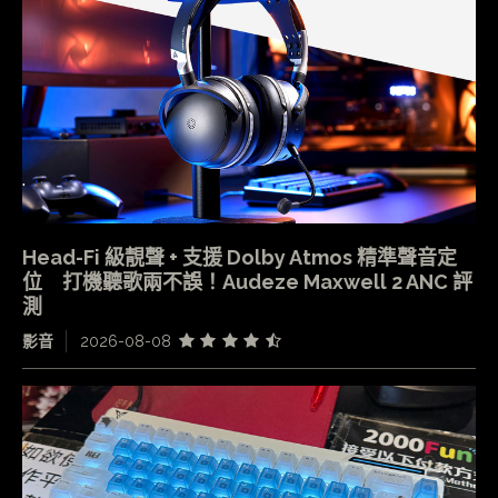
Head-Fi 級靚聲 + 支援 Dolby Atmos 精準聲音定
位 打機聽歌兩不誤！Audeze Maxwell 2 ANC 評
測
影音
2026-08-08