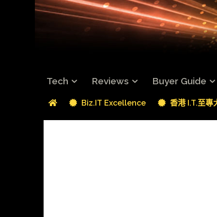
Tech
Reviews
Buyer Guide
Biz.IT Excellence
香港 I.T.至