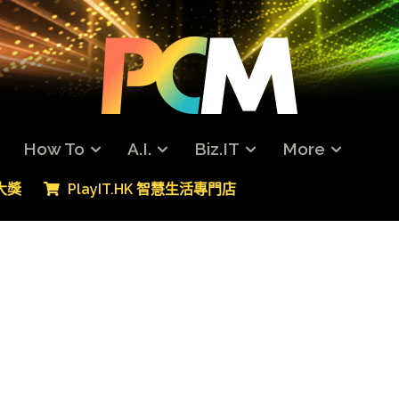
How To
A.I.
Biz.IT
More
專大獎
PlayIT.HK 智慧生活專門店