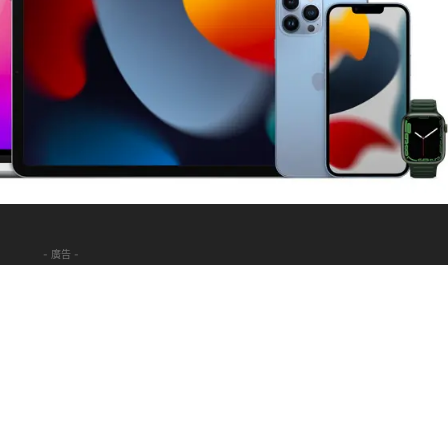
- 廣告 -