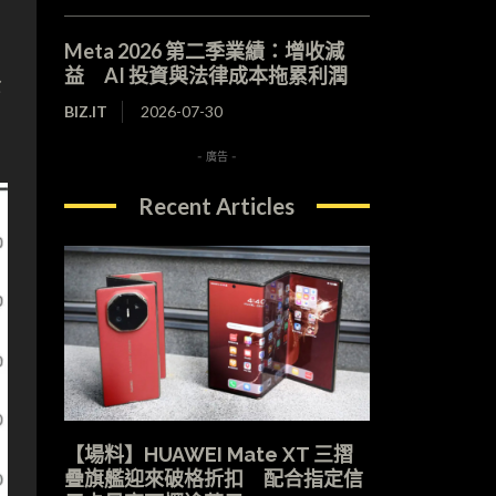
Meta 2026 第二季業績：增收減
益 AI 投資與法律成本拖累利潤
公
BIZ.IT
2026-07-30
- 廣告 -
Recent Articles
【場料】HUAWEI Mate XT 三摺
疊旗艦迎來破格折扣 配合指定信