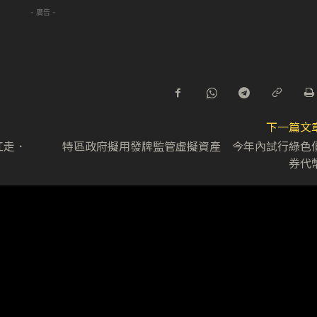
- 廣告 -
下一篇文
被扛走．
特區政府擬用發牌監管虛擬資產 今年內試行綠色
券代