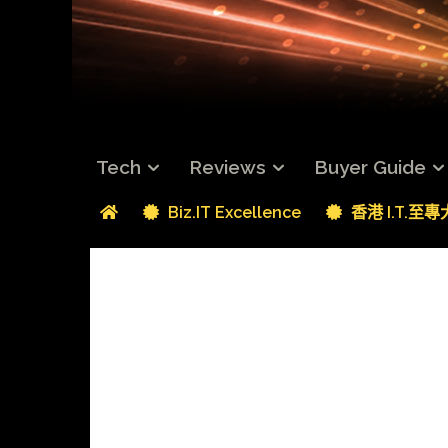
Tech
Reviews
Buyer Guide
Biz.IT Excellence
香港 I.T.至