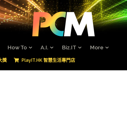
How To
A.I.
Biz.IT
More
專大獎
PlayIT.HK 智慧生活專門店