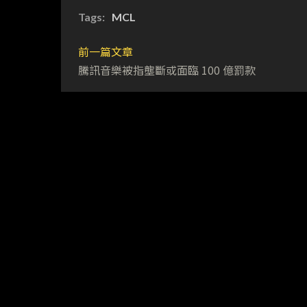
Tags:
MCL
前一篇文章
騰訊音樂被指壟斷或面臨 100 億罰款