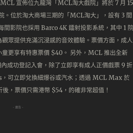
CL 宣佈位九龍灣「MCL淘大戲院」將於 7 月 1
家戲院。位於淘大商場三期的「MCL淘大」，設有 3 間
間影院也採用 Barco 4K 鐳射投影系統，其中 1 
系統，為觀眾提供充滿沉浸感的音效體驗。票價方面，成人
小童更享有特惠票價 $40。 另外，MCL 推出全新
廣期內成功登記入會，除了立即享有成人正價戲票 9 折
ens，可立即兌換細爆谷或汽水；透過 MCL Max 於
9折後，票價只需港幣 $54，的確非常超值！
- 廣告 -