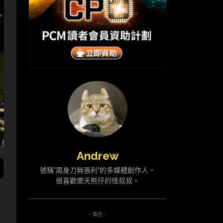
Andrew
號稱"周身刀無張利"的多媒體創作人。
很喜歡樂天熊仔的怪叔叔。
- 廣告 -