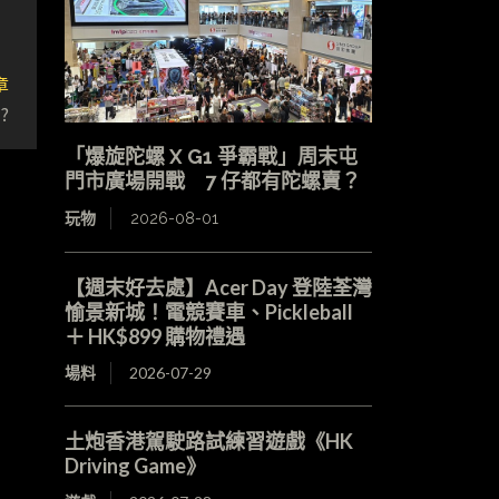
章
?
「爆旋陀螺 X G1 爭霸戰」周末屯
門市廣場開戰 7 仔都有陀螺賣？
玩物
2026-08-01
【週末好去處】Acer Day 登陸荃灣
愉景新城！電競賽車、Pickleball
＋ HK$899 購物禮遇
場料
2026-07-29
土炮香港駕駛路試練習遊戲《HK
Driving Game》