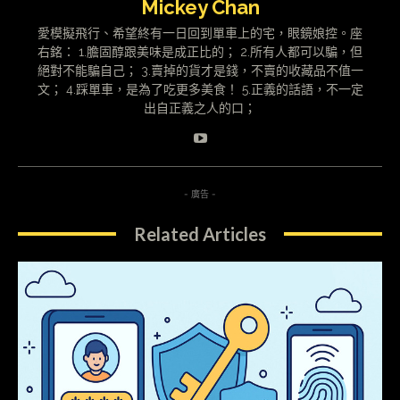
Mickey Chan
愛模擬飛行、希望終有一日回到單車上的宅，眼鏡娘控。座
右銘： 1.膽固醇跟美味是成正比的； 2.所有人都可以騙，但
絕對不能騙自己； 3.賣掉的貨才是錢，不賣的收藏品不值一
文； 4.踩單車，是為了吃更多美食！ 5.正義的話語，不一定
出自正義之人的口；
- 廣告 -
Related Articles