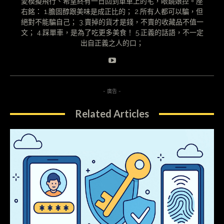
愛模擬飛行、希望終有一日回到單車上的宅，眼鏡娘控。座
右銘： 1.膽固醇跟美味是成正比的； 2.所有人都可以騙，但
絕對不能騙自己； 3.賣掉的貨才是錢，不賣的收藏品不值一
文； 4.踩單車，是為了吃更多美食！ 5.正義的話語，不一定
出自正義之人的口；
- 廣告 -
Related Articles