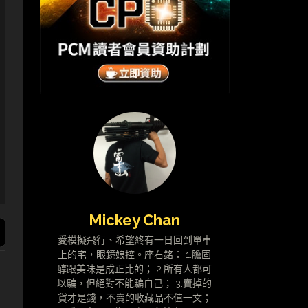
Mickey Chan
愛模擬飛行、希望終有一日回到單車
上的宅，眼鏡娘控。座右銘： 1.膽固
醇跟美味是成正比的； 2.所有人都可
以騙，但絕對不能騙自己； 3.賣掉的
貨才是錢，不賣的收藏品不值一文；