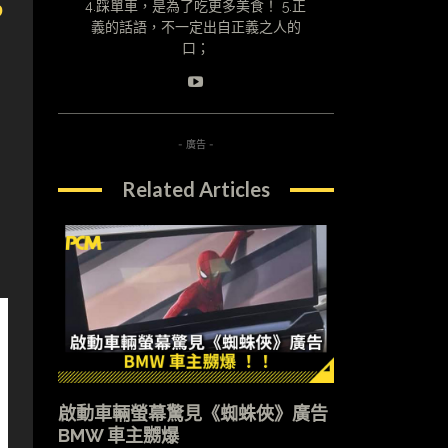
p
4.踩單車，是為了吃更多美食！ 5.正
義的話語，不一定出自正義之人的
口；
- 廣告 -
Related Articles
啟動車輛螢幕驚見《蜘蛛俠》廣告
BMW 車主嬲爆