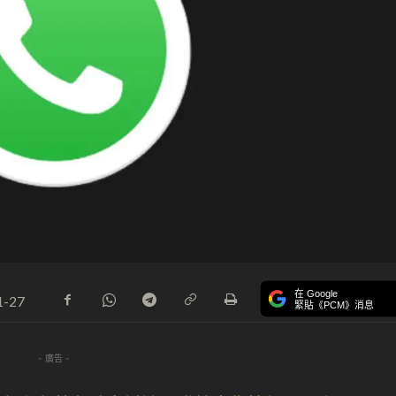
在 Google
1-27
緊貼《PCM》消息
- 廣告 -