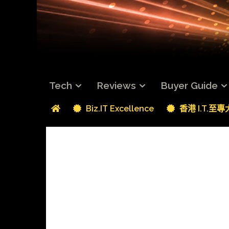
Tech
Reviews
Buyer Guide
Biz.IT Excellence
香港 I.T.至