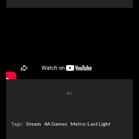
- 廣告 -
Tags:
Steam
4A Games
Metro: Last Light